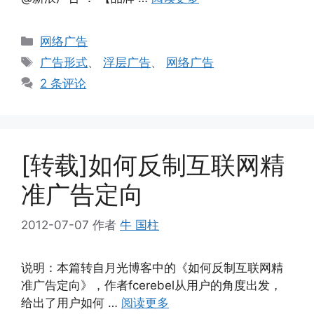
分
网络广告
类
标
广告形式
、
浮层广告
、
网络广告
签
2 条评论
[转载]如何反制互联网精
准广告定向
2012-07-07
作者
牛 国柱
说明：本篇转自月光博客中的《如何反制互联网精
准广告定向》，作者fcerebel从用户的角度出发，
给出了用户如何 …
阅读更多