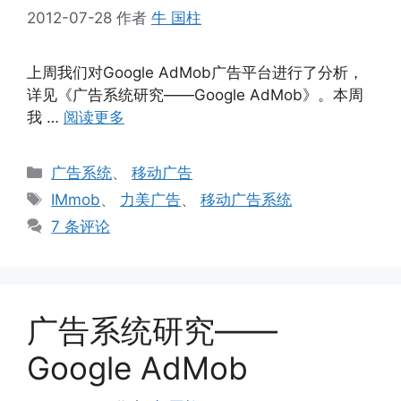
2012-07-28
作者
牛 国柱
上周我们对Google AdMob广告平台进行了分析，
详见《广告系统研究——Google AdMob》。本周
我 …
阅读更多
分
广告系统
、
移动广告
类
标
IMmob
、
力美广告
、
移动广告系统
签
7 条评论
广告系统研究——
Google AdMob