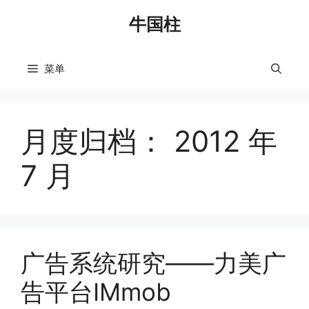
跳
牛国柱
至
内
容
菜单
月度归档：
2012 年
7 月
广告系统研究——力美广
告平台IMmob