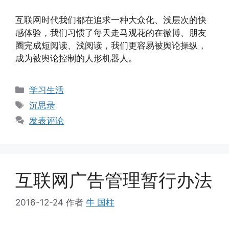
互联网时代我们都在追求一种大众化、浅层次的快
感体验，我们习惯了每天走马观花的在微博、朋友
圈完成短阅读、浅阅读，我们更容易被舆论操纵，
成为被舆论控制的人形机器人。
分
学习生活
类
标
沉思录
签
发表评论
互联网广告管理暂行办法
2016-12-24
作者
牛 国柱