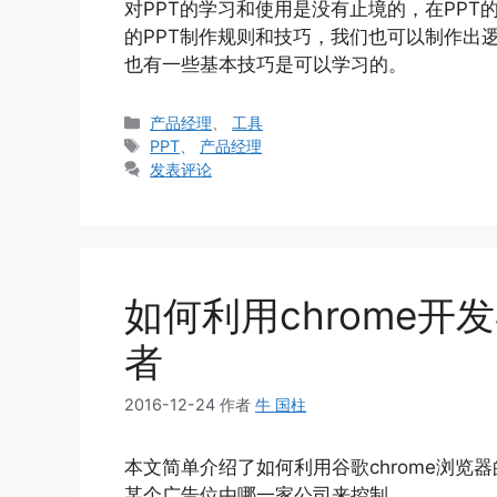
对PPT的学习和使用是没有止境的，在PP
的PPT制作规则和技巧，我们也可以制作出逻辑清
也有一些基本技巧是可以学习的。
分
产品经理
、
工具
类
标
PPT
、
产品经理
签
发表评论
如何利用chrome
者
2016-12-24
作者
牛 国柱
本文简单介绍了如何利用谷歌chrome浏
某个广告位由哪一家公司来控制。