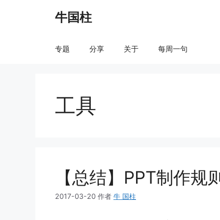
跳
牛国柱
至
内
容
专题
分享
关于
每周一句
工具
【总结】PPT制作规
2017-03-20
作者
牛 国柱