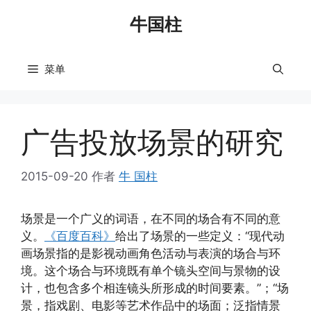
跳
牛国柱
至
内
容
菜单
广告投放场景的研究
2015-09-20
作者
牛 国柱
场景是一个广义的词语，在不同的场合有不同的意
义。
《百度百科》
给出了场景的一些定义：“现代动
画场景指的是影视动画角色活动与表演的场合与环
境。这个场合与环境既有单个镜头空间与景物的设
计，也包含多个相连镜头所形成的时间要素。”；“场
景，指戏剧、电影等艺术作品中的场面；泛指情景