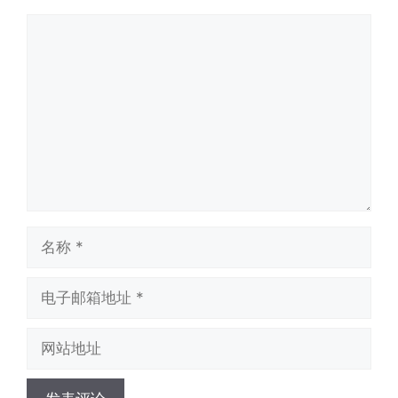
评
论
名
称
电
子
邮
网
箱
站
地
地
址